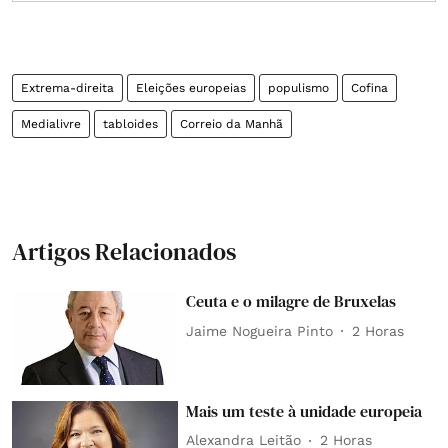
Extrema-direita
Eleições europeias
populismo
Cofina
Medialivre
tabloides
Correio da Manhã
Artigos Relacionados
Ceuta e o milagre de Bruxelas
Jaime Nogueira Pinto
2 Horas
Mais um teste à unidade europeia
Alexandra Leitão
2 Horas