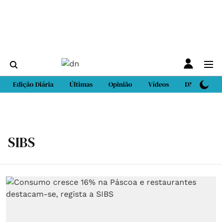
Edição Diária
Últimas
Opinião
Vídeos
DN Sport
SIBS