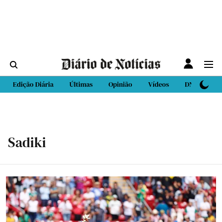
Edição Diária
Últimas
Opinião
Vídeos
DN Sport
Sadiki