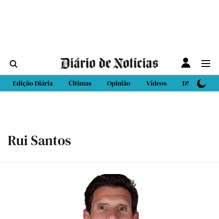
Edição Diária
Últimas
Opinião
Vídeos
DN Sport
Rui Santos