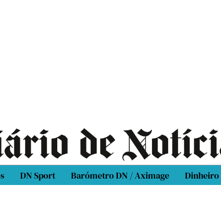
os
DN Sport
Barómetro DN / Aximage
Dinheiro