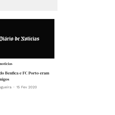
noticias
o Benfica e FC Porto eram
migos
ogueira
15 Fev 2020