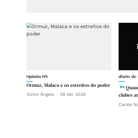
Opinião DN
diario-de-
Ormuz, Malaca e os estreitos do poder
Quand
clubes a
Victor Ângelo
29 Abr 2026
Carlos N