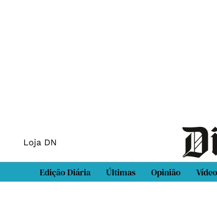
Loja DN
Edição Diária
Últimas
Opinião
Víde