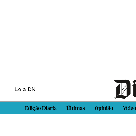
Loja DN
Edição Diária
Últimas
Opinião
Víde