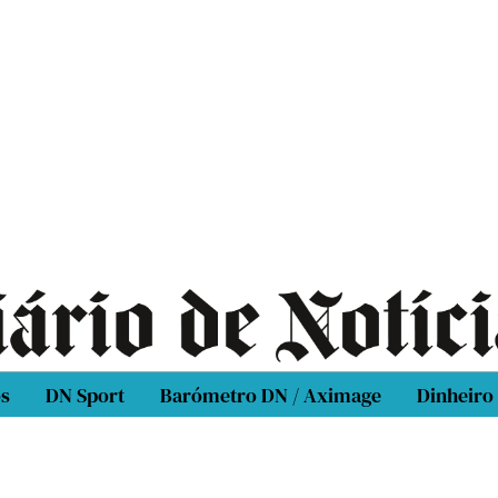
os
DN Sport
Barómetro DN / Aximage
Dinheiro