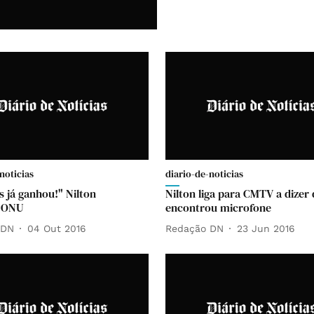
noticias
diario-de-noticias
s já ganhou!" Nilton
Nilton liga para CMTV a dizer
a ONU
encontrou microfone
 DN
04 Out 2016
Redação DN
23 Jun 2016