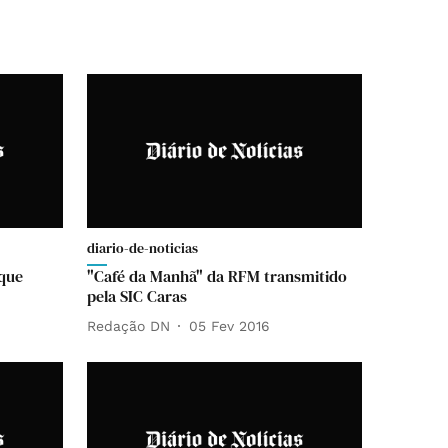
diario-de-noticias
 que
"Café da Manhã" da RFM transmitido
pela SIC Caras
Redação DN
05 Fev 2016