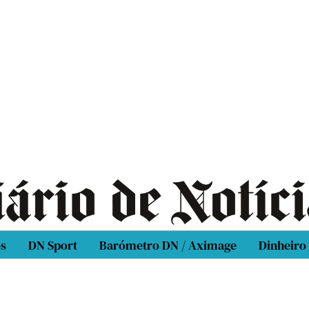
os
DN Sport
Barómetro DN / Aximage
Dinheiro