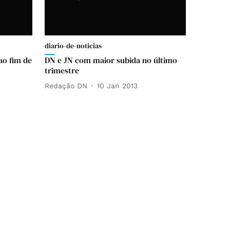
diario-de-noticias
ao fim de
DN e JN com maior subida no último
trimestre
Redação DN
10 Jan 2013