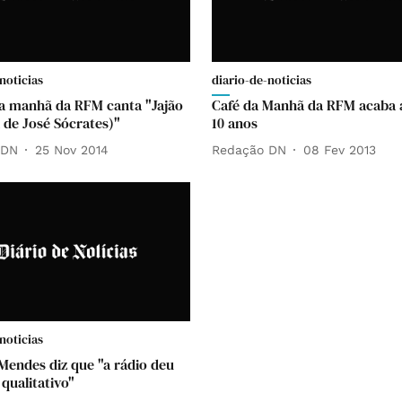
noticias
diario-de-noticias
a manhã da RFM canta "Jajão
Café da Manhã da RFM acaba 
a de José Sócrates)"
10 anos
 DN
25 Nov 2014
Redação DN
08 Fev 2013
noticias
Mendes diz que "a rádio deu
qualitativo"