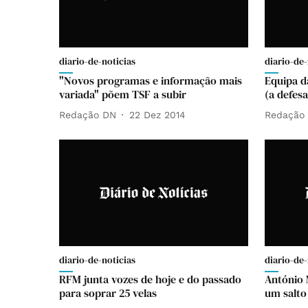
diario-de-noticias
diario-de-
"Novos programas e informação mais
Equipa d
variada" põem TSF a subir
(a defes
Redação DN
22 Dez 2014
Redação
diario-de-noticias
diario-de-
RFM junta vozes de hoje e do passado
António 
para soprar 25 velas
um salto 