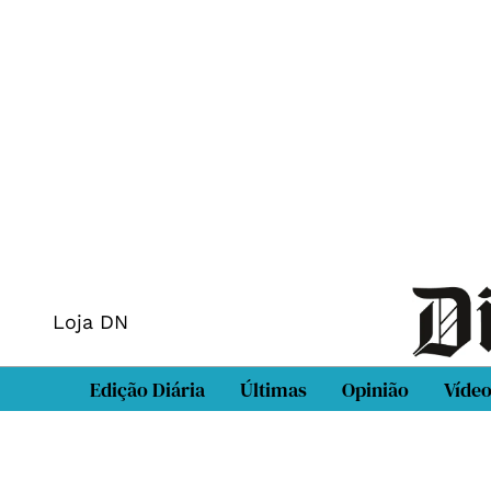
Loja DN
Edição Diária
Últimas
Opinião
Víde