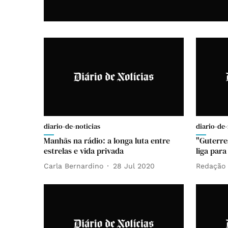
diario-de-noticias
diario-de-
Manhãs na rádio: a longa luta entre
"Guterre
estrelas e vida privada
liga par
Carla Bernardino
28 Jul 2020
Redação