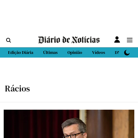
Edição Diária
Últimas
Opinião
Vídeos
DN Sport
Rácios