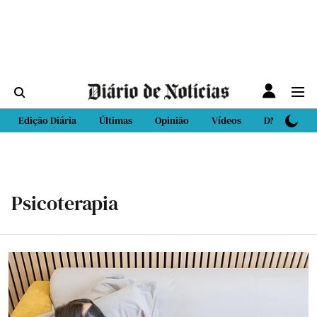
Edição Diária
Últimas
Opinião
Vídeos
DN Sport
Psicoterapia