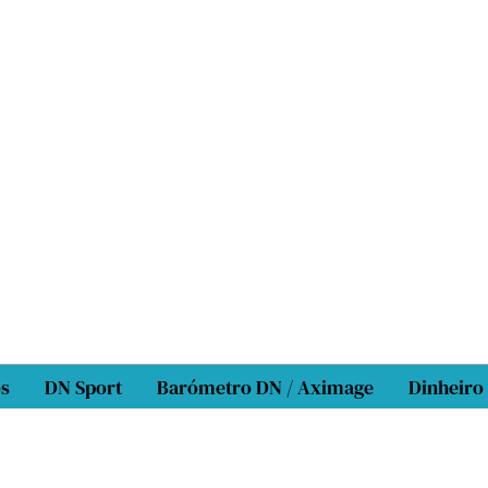
os
DN Sport
Barómetro DN / Aximage
Dinheiro