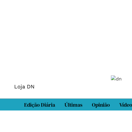
Loja DN
Edição Diária
Últimas
Opinião
Víde