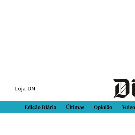
Loja DN
Edição Diária
Últimas
Opinião
Víde