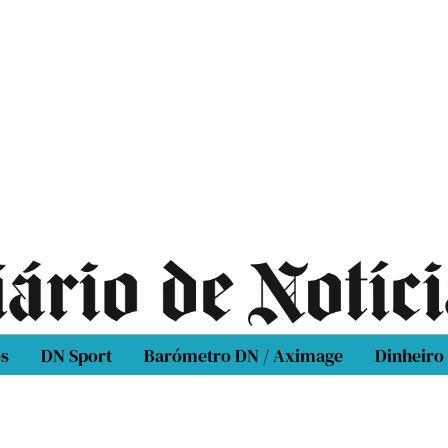
os
DN Sport
Barómetro DN / Aximage
Dinheiro