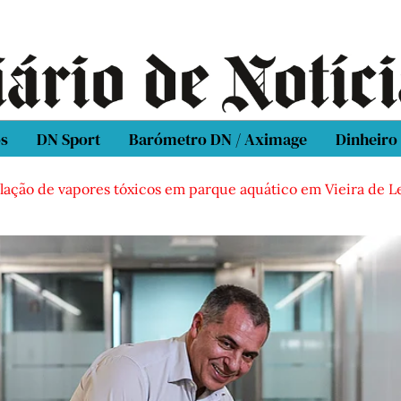
os
DN Sport
Barómetro DN / Aximage
Dinheiro
vapores tóxicos em parque aquático em Vieira de Leiria
C