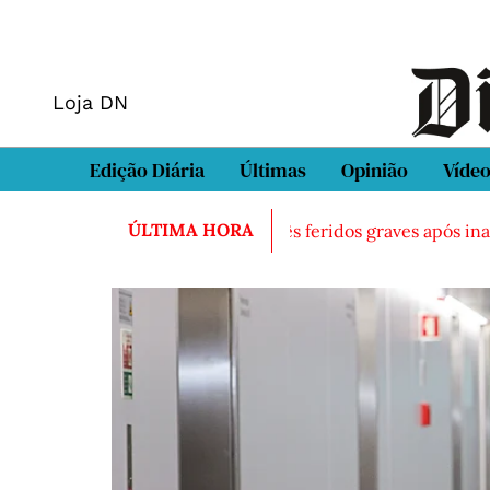
Loja DN
Edição Diária
Últimas
Opinião
Víde
ÚLTIMA HORA
do morto em Sintra
Três feridos graves após inalação de 