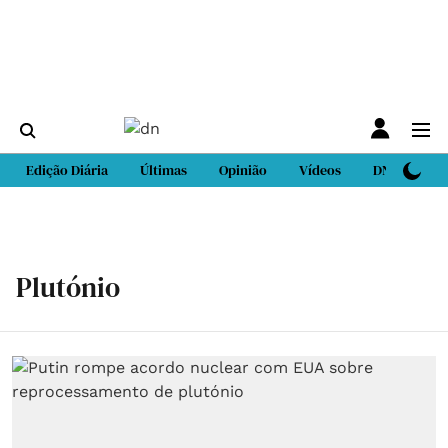
Edição Diária
Últimas
Opinião
Vídeos
DN Sport
Plutónio