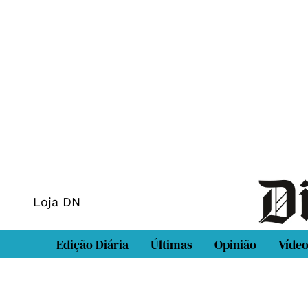
Loja DN
Edição Diária
Últimas
Opinião
Víde