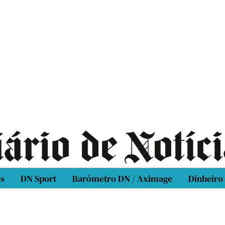
os
DN Sport
Barómetro DN / Aximage
Dinheiro