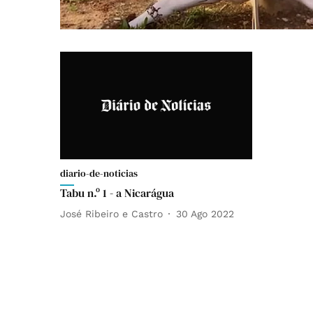
diario-de-noticias
Tabu n.º 1 - a Nicarágua
José Ribeiro e Castro
30 Ago 2022