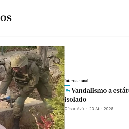
ãos
Internacional
Vandalismo a estátu
isolado
César Avó
20 Abr 2026