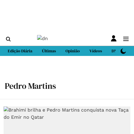
Edição Diária
Últimas
Opinião
Vídeos
DN Sport
Pedro Martins