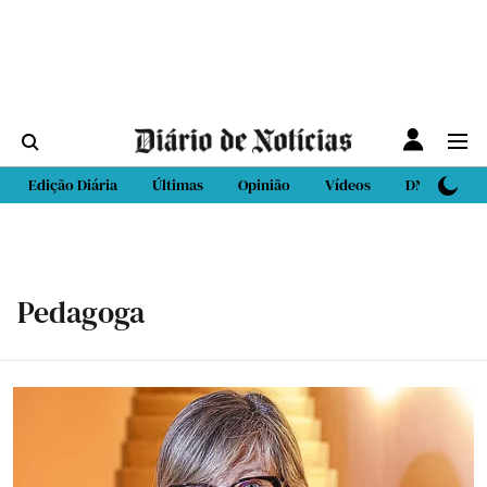
Edição Diária
Últimas
Opinião
Vídeos
DN Sport
Pedagoga