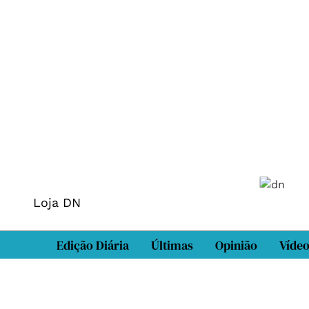
Loja DN
Edição Diária
Últimas
Opinião
Víde