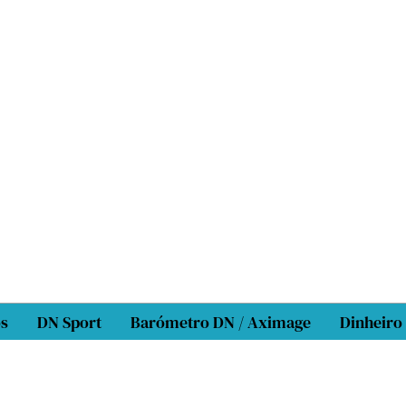
os
DN Sport
Barómetro DN / Aximage
Dinheiro