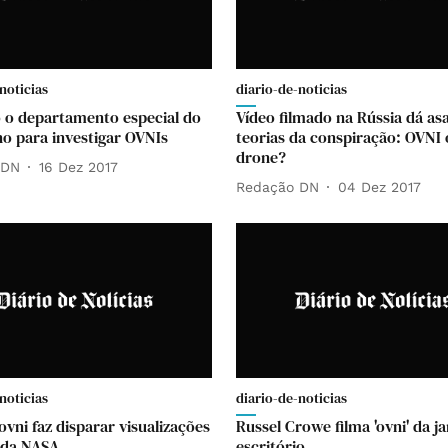
noticias
diario-de-noticias
 o departamento especial do
Vídeo filmado na Rússia dá asa
o para investigar OVNIs
teorias da conspiração: OVNI
drone?
 DN
16 Dez 2017
Redação DN
04 Dez 2017
noticias
diario-de-noticias
vni faz disparar visualizações
Russel Crowe filma 'ovni' da j
 da NASA
escritório