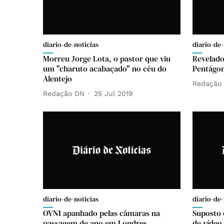
diario-de-noticias
diario-de-
Morreu Jorge Lota, o pastor que viu
Revelado
um "charuto acabaçado" no céu do
Pentágon
Alentejo
Redação
Redação DN
25 Jul 2019
diario-de-noticias
diario-de-
OVNI apanhado pelas câmaras na
Suposto o
passagem de ano em Londres
de vídeo