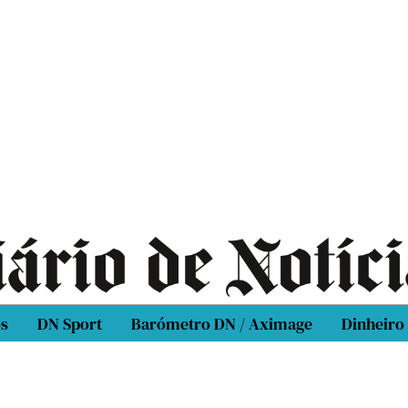
os
DN Sport
Barómetro DN / Aximage
Dinheiro