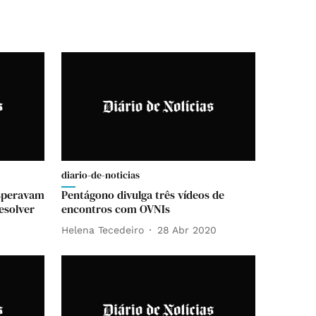
diario-de-noticias
esperavam
Pentágono divulga três vídeos de
esolver
encontros com OVNIs
Helena Tecedeiro
28 Abr 2020