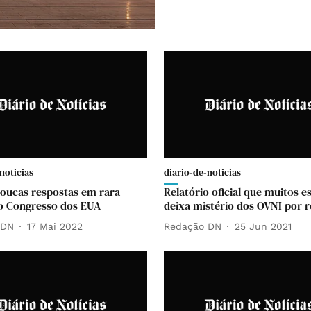
noticias
diario-de-noticias
Poucas respostas em rara
Relatório oficial que muitos 
o Congresso dos EUA
deixa mistério dos OVNI por r
 DN
17 Mai 2022
Redação DN
25 Jun 2021