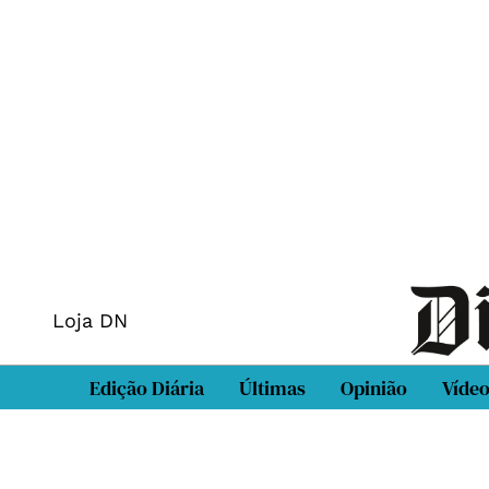
Loja DN
Edição Diária
Últimas
Opinião
Víde