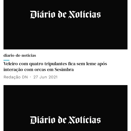
diario-de-noticias
Veleiro com quatro tripulantes fica sem leme após
interação com orcas em Sesimbra
Redação DN
27 Jun 2021