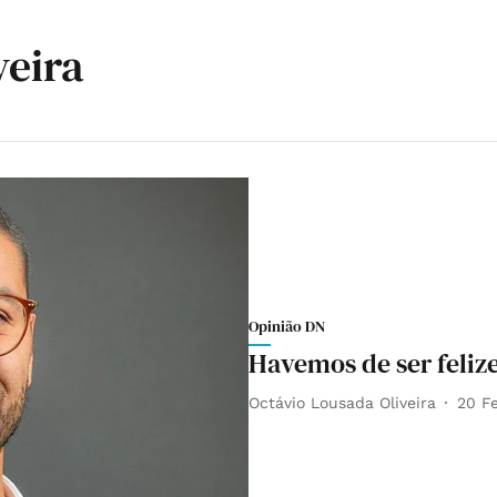
veira
Opinião DN
Havemos de ser feliz
Octávio Lousada Oliveira
20 F