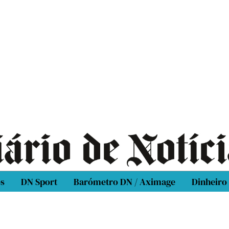
os
DN Sport
Barómetro DN / Aximage
Dinheiro