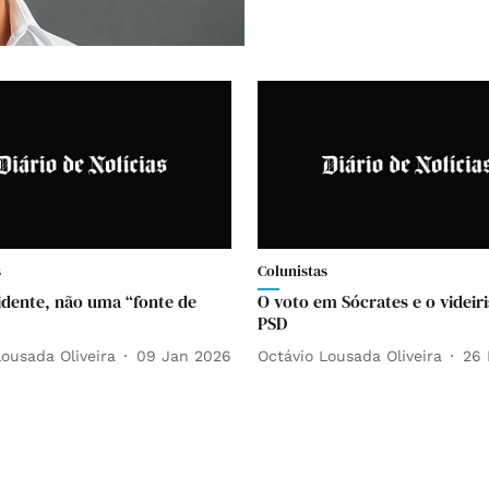
s
Colunistas
dente, não uma “fonte de
O voto em Sócrates e o videir
PSD
Lousada Oliveira
09 Jan 2026
Octávio Lousada Oliveira
26 