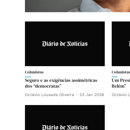
Colunistas
Colunista
Seguro e as exigências assimétricas
Um Presi
dos “democratas”
Belém”
Octávio Lousada Oliveira
23 Jan 2026
Octávio 