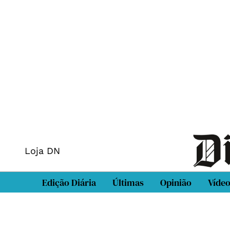
Loja DN
Edição Diária
Últimas
Opinião
Víde