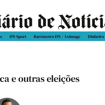
os
DN Sport
Barómetro DN / Aximage
Dinheiro
ca e outras eleições