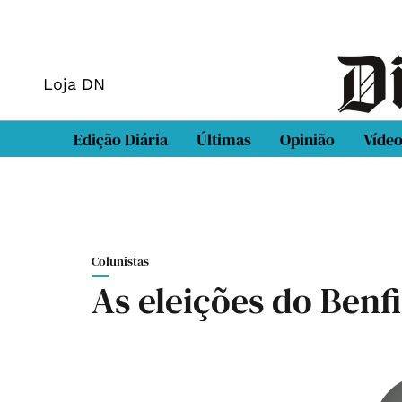
Loja DN
Edição Diária
Últimas
Opinião
Víde
Colunistas
As eleições do Benfi