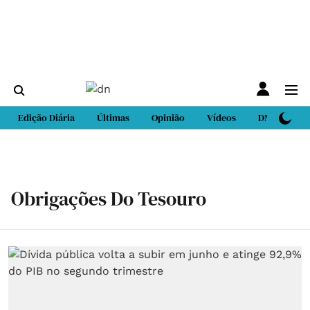
Edição Diária
Últimas
Opinião
Vídeos
DN Sport
Obrigações Do Tesouro