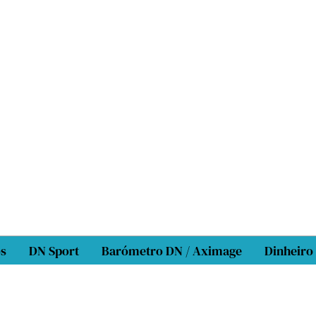
os
DN Sport
Barómetro DN / Aximage
Dinheiro