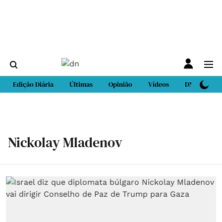
Edição Diária
Últimas
Opinião
Vídeos
DN Sport
Nickolay Mladenov