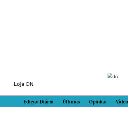
Loja DN
Edição Diária
Últimas
Opinião
Víde