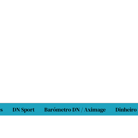
os
DN Sport
Barómetro DN / Aximage
Dinheiro