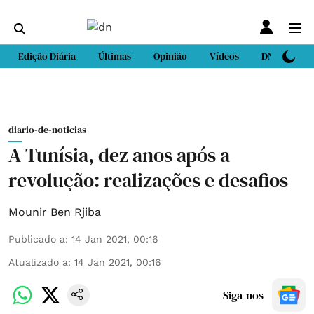
Edição Diária
Últimas
Opinião
Vídeos
DN Sport
diario-de-noticias
A Tunísia, dez anos após a
revolução: realizações e desafios
Mounir Ben Rjiba
Publicado a
:
14 Jan 2021, 00:16
Atualizado a
:
14 Jan 2021, 00:16
Siga-nos