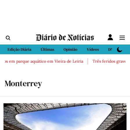
Edição Diária
Últimas
Opinião
Vídeos
DN Sport
cos em parque aquático em Vieira de Leiria
Três feridos graves a
Monterrey