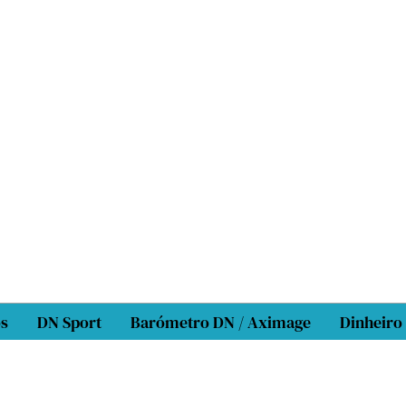
os
DN Sport
Barómetro DN / Aximage
Dinheiro