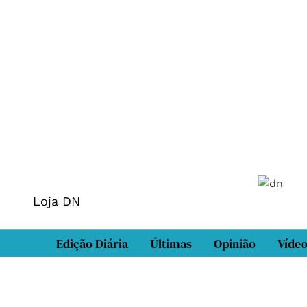
Loja DN
Edição Diária
Últimas
Opinião
Víde