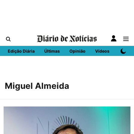
Edição Diária
Últimas
Opinião
Vídeos
DN Spo
Miguel Almeida