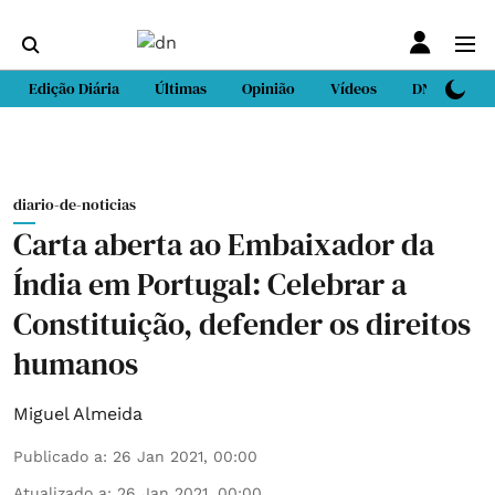
Edição Diária
Últimas
Opinião
Vídeos
DN Sport
diario-de-noticias
Carta aberta ao Embaixador da
Índia em Portugal: Celebrar a
Constituição, defender os direitos
humanos
Miguel Almeida
Publicado a
:
26 Jan 2021, 00:00
Atualizado a
:
26 Jan 2021, 00:00