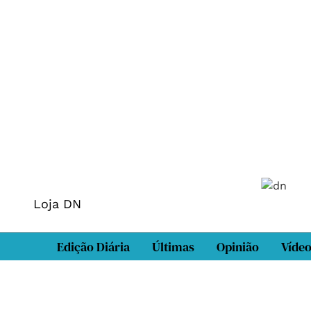
Loja DN
Edição Diária
Últimas
Opinião
Víde