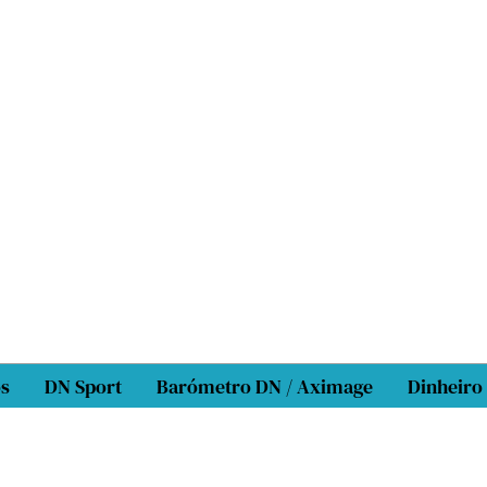
os
DN Sport
Barómetro DN / Aximage
Dinheiro