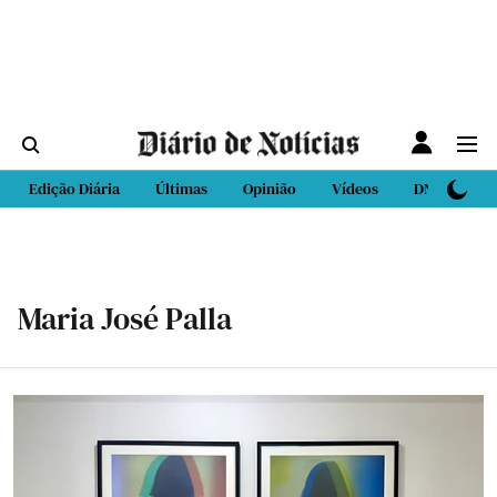
Edição Diária
Últimas
Opinião
Vídeos
DN Sport
Maria José Palla