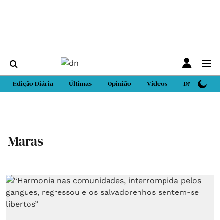
Edição Diária
Últimas
Opinião
Vídeos
DN Sport
Maras