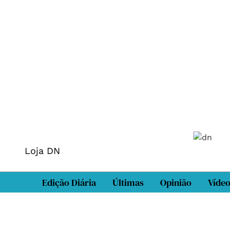
Loja DN
Edição Diária
Últimas
Opinião
Víde