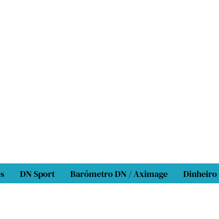
os
DN Sport
Barómetro DN / Aximage
Dinheiro