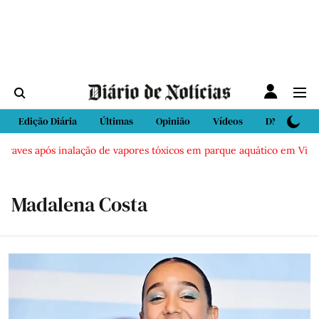
Edição Diária
Últimas
Opinião
Vídeos
DN Sport
graves após inalação de vapores tóxicos em parque aquático em Vieira
Madalena Costa