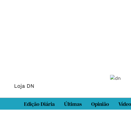
Loja DN
Edição Diária
Últimas
Opinião
Víde