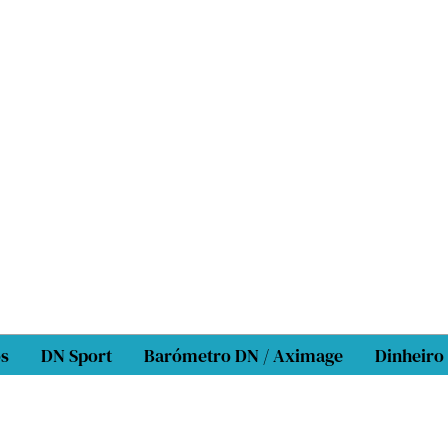
os
DN Sport
Barómetro DN / Aximage
Dinheiro