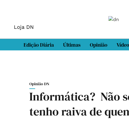
Loja DN
Edição Diária
Últimas
Opinião
Víde
Opinião DN
Informática? Não se
tenho raiva de que