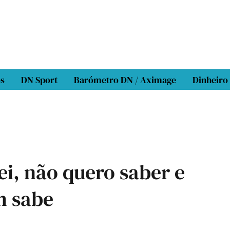
os
DN Sport
Barómetro DN / Aximage
Dinheiro
i, não quero saber e
m sabe