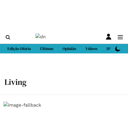
Edição Diária
Últimas
Opinião
Vídeos
DN Sport
Living