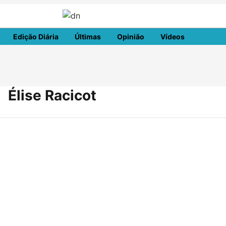
Edição Diária
Últimas
Opinião
Vídeos
DN Spo
Élise Racicot