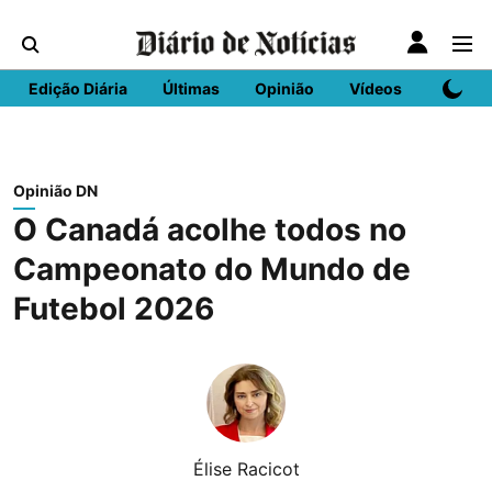
Edição Diária
Últimas
Opinião
Vídeos
DN Spo
Opinião DN
O Canadá acolhe todos no
Campeonato do Mundo de
Futebol 2026
Élise Racicot