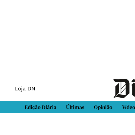
Loja DN
Edição Diária
Últimas
Opinião
Víde