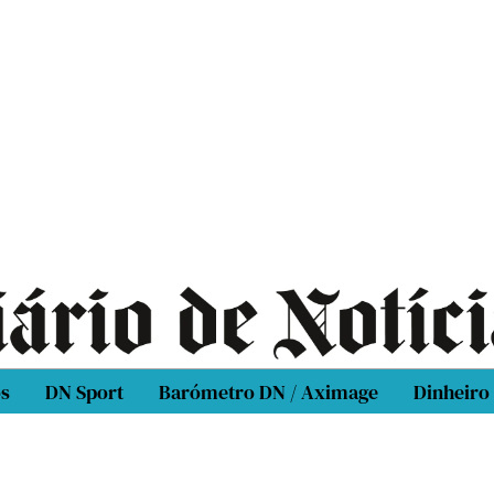
os
DN Sport
Barómetro DN / Aximage
Dinheiro