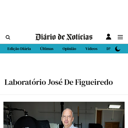
Edição Diária
Últimas
Opinião
Vídeos
DN Sport
Laboratório José De Figueiredo