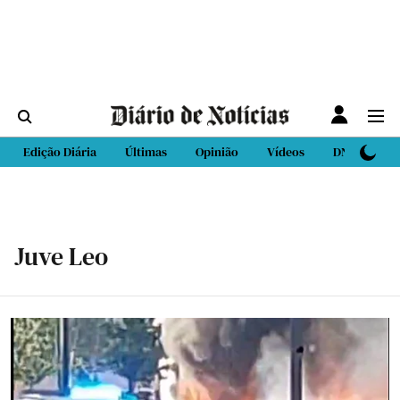
Edição Diária
Últimas
Opinião
Vídeos
DN Sport
Juve Leo