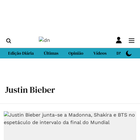
Edição Diária
Últimas
Opinião
Vídeos
DN Sport
Justin Bieber