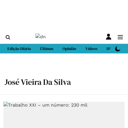
Edição Diária
Últimas
Opinião
Vídeos
DN Sport
José Vieira Da Silva