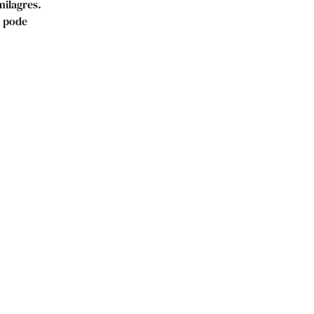
milagres.
o pode