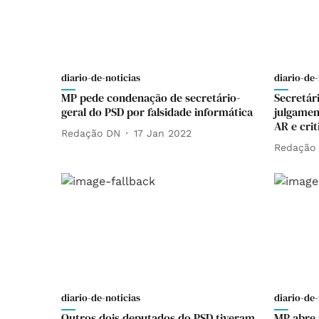
diario-de-noticias
diario-de-
MP pede condenação de secretário-
Secretári
geral do PSD por falsidade informática
julgamen
AR e cri
Redação DN
17 Jan 2022
Redação
diario-de-noticias
diario-de-
Outros dois deputados do PSD tiveram
MP abre 