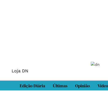
Loja DN
Edição Diária
Últimas
Opinião
Víde