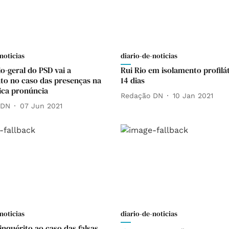
noticias
diario-de-noticias
o-geral do PSD vai a
Rui Rio em isolamento profilá
to no caso das presenças na
14 dias
tica pronúncia
Redação DN
10 Jan 2021
 DN
07 Jun 2021
noticias
diario-de-noticias
inquérito ao caso das falsas