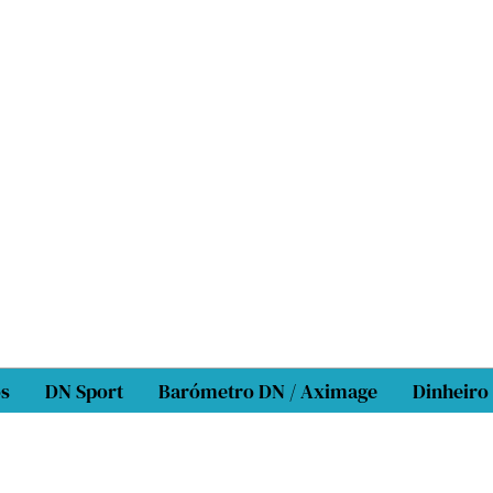
os
DN Sport
Barómetro DN / Aximage
Dinheiro