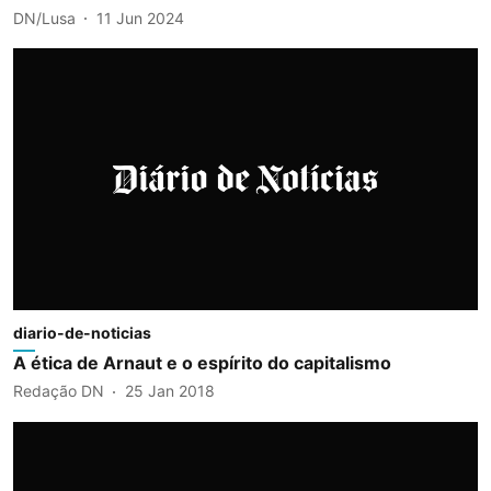
DN/Lusa
11 Jun 2024
diario-de-noticias
A ética de Arnaut e o espírito do capitalismo
Redação DN
25 Jan 2018