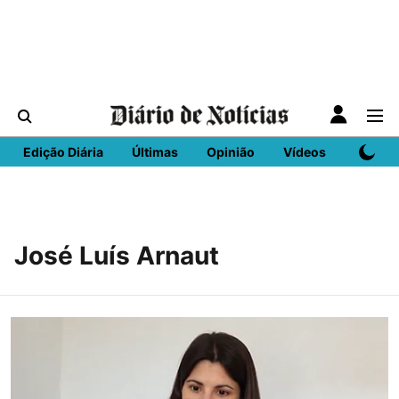
Edição Diária
Últimas
Opinião
Vídeos
DN Spo
José Luís Arnaut