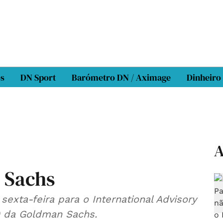
os
DN Sport
Barómetro DN / Aximage
Dinheiro
A
 Sachs
exta-feira para o International Advisory
l) da Goldman Sachs.