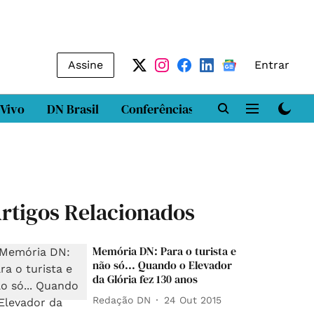
Assine
Entrar
 Vivo
DN Brasil
Conferências
DN LAB
Class
rtigos Relacionados
Memória DN: Para o turista e
não só... Quando o Elevador
da Glória fez 130 anos
Redação DN
24 Out 2015