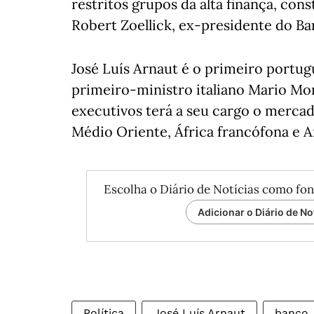
restritos grupos da alta finança, con
Robert Zoellick, ex-presidente do B
José Luís Arnaut é o primeiro portugu
primeiro-ministro italiano Mario Mo
executivos terá a seu cargo o merca
Médio Oriente, África francófona e 
Escolha o Diário de Notícias como fon
Adicionar o Diário de No
Política
José Luís Arnaut
banco