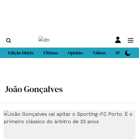
Edição Diária
Últimas
Opinião
Vídeos
DN Sport
João Gonçalves