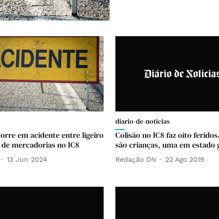
diario-de-noticias
rre em acidente entre ligeiro
Colisão no IC8 faz oito feridos
 de mercadorias no IC8
são crianças, uma em estado 
13 Jun 2024
Redação DN
22 Ago 2019