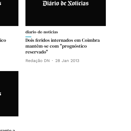
diario-de-noticias
ico
Dois feridos internados em Coimbra
mantêm-se com "prognóstico
reservado"
Redação DN
28 Jan 2013
rante a