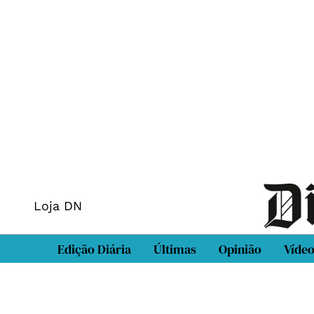
Loja DN
Edição Diária
Últimas
Opinião
Víde