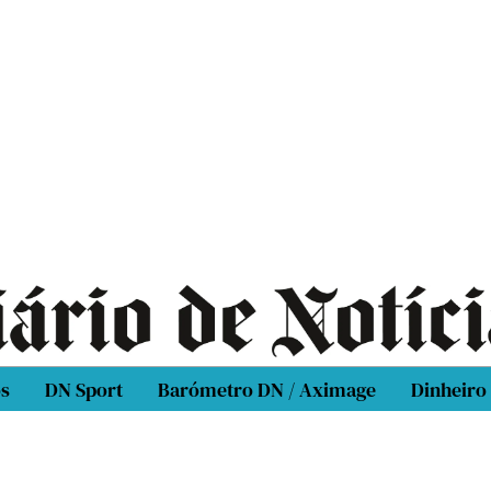
os
DN Sport
Barómetro DN / Aximage
Dinheiro