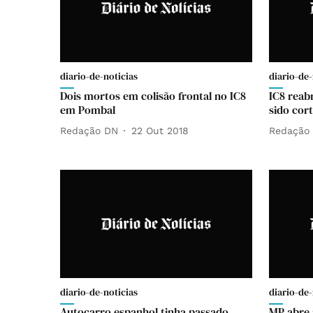
diario-de-noticias
diario-de-
Dois mortos em colisão frontal no IC8
IC8 reabr
em Pombal
sido cor
Redação DN
22 Out 2018
Redação
diario-de-noticias
diario-de-
Autocarro espanhol tinha passado
MP abre 