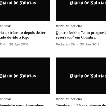
noticias
diario-de-noticias
iu ao trânsito depois de ter
Quatro feridos "com prognóst
tado devido a fogo
reservado" em Coimbra
 DN
28 Ago 2016
Redação DN
30 Jan 2013
noticias
diario-de-noticias
inquérito para determinar
Técnicos da EP vistoriaram du